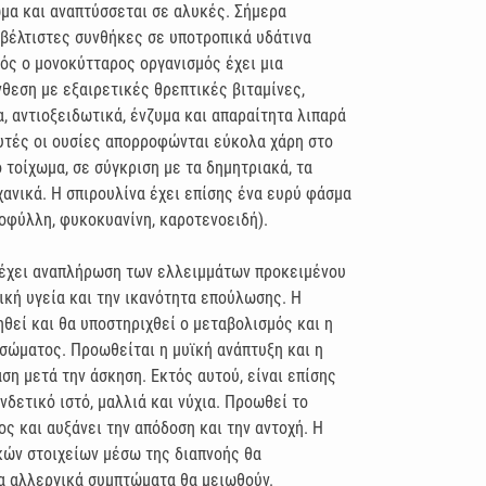
μα και αναπτύσσεται σε αλυκές. Σήμερα
 βέλτιστες συνθήκες σε υποτροπικά υδάτινα
ός ο μονοκύτταρος οργανισμός έχει μια
θεση με εξαιρετικές θρεπτικές βιταμίνες,
α, αντιοξειδωτικά, ένζυμα και απαραίτητα λιπαρά
αυτές οι ουσίες απορροφώνται εύκολα χάρη στο
 τοίχωμα, σε σύγκριση με τα δημητριακά, τα
χανικά. Η σπιρουλίνα έχει επίσης ένα ευρύ φάσμα
φύλλη, φυκοκυανίνη, καροτενοειδή).
ρέχει αναπλήρωση των ελλειμμάτων προκειμένου
νική υγεία και την ικανότητα επούλωσης. Η
ηθεί και θα υποστηριχθεί ο μεταβολισμός και η
σώματος. Προωθείται η μυϊκή ανάπτυξη και η
ση μετά την άσκηση. Εκτός αυτού, είναι επίσης
νδετικό ιστό, μαλλιά και νύχια. Προωθεί το
ος και αυξάνει την απόδοση και την αντοχή. Η
ών στοιχείων μέσω της διαπνοής θα
α αλλεργικά συμπτώματα θα μειωθούν.