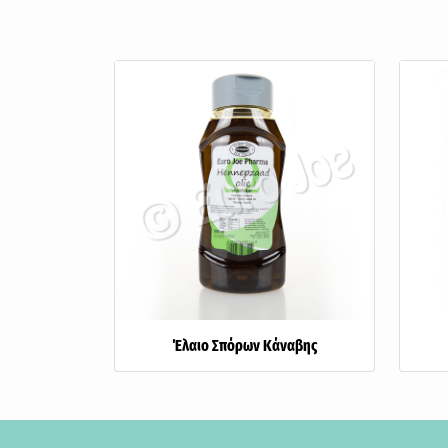
Έλαιο Σπόρων Κάναβης