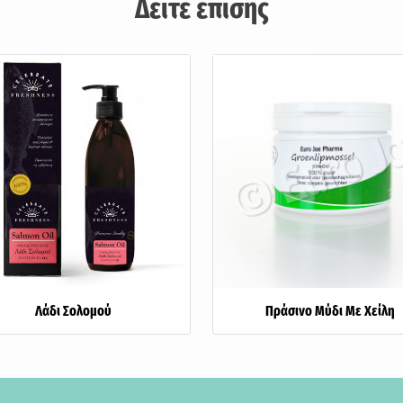
Δείτε επίσης
Λάδι Σολομού
Πράσινο Μύδι Με Χείλη