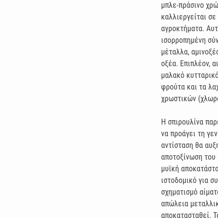
μπλε-πράσινο χρώ
καλλιεργείται σε
αγροκτήματα. Αυτ
ισορροπημένη σύν
μέταλλα, αμινοξέ
οξέα. Επιπλέον, 
μαλακό κυτταρικό
φρούτα και τα λα
χρωστικών (χλωρο
Η σπιρουλίνα πα
να προάγει τη γε
αντίσταση θα αυξ
αποτοξίνωση του 
μυϊκή αποκατάστα
ιστοδομικό για συ
σχηματισμό αίματ
απώλεια μεταλλικ
αποκατασταθεί. Τ