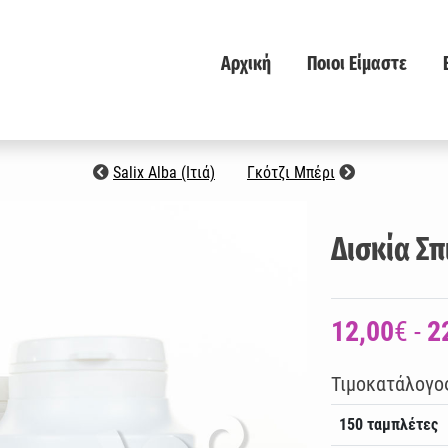
Αρχική
Ποιοι Είμαστε
Salix Alba (Ιτιά)
Γκότζι Μπέρι
Δισκία Σπ
12,00
€ -
2
Τιμοκατάλογο
150 ταμπλέτες