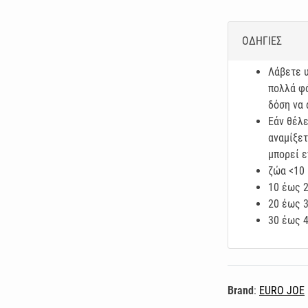
ΟΔΗΓΙΕΣ
Λάβετε υ
πολλά φά
δόση να 
Εάν θέλε
αναμίξετ
μπορεί ε
ζώα <10 
10 έως 2
20 έως 3
30 έως 4
Brand
:
EURO JOE