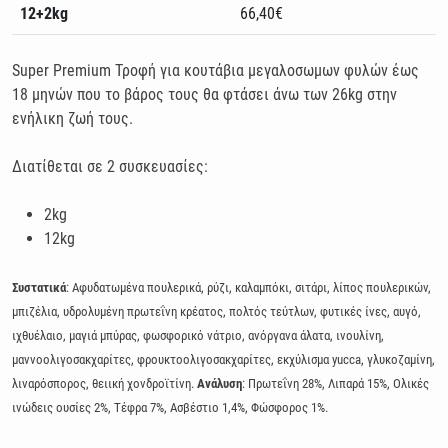
12+2kg
66,40€
Super Premium Τροφή για κουτάβια µεγαλοσωµων φυλών έως
18 µηνών που το βάρος τους θα φτάσει άνω των 26kg στην
ενήλικη ζωή τους.
Διατίθεται σε 2 συσκευασίες:
2kg
12kg
Συστατικά
: Αφυδατωμένα πουλερικά, ρύζι, καλαμπόκι, σιτάρι, λίπος πουλερικών,
μπιζέλια, υδρολυμένη πρωτεΐνη κρέατος, πολτός τεύτλων, φυτικές ίνες, αυγό,
ιχθυέλαιο, μαγιά μπύρας, φωσφορικό νάτριο, ανόργανα άλατα, ινουλίνη,
μαννοολιγοσακχαρίτες, φρουκτοολιγοσακχαρίτες, εκχύλισμα yucca, γλυκοζαμίνη,
λιναρόσπορος, θειική χονδροϊτίνη.
Ανάλυση
: Πρωτεΐνη 28%, Λιπαρά 15%, Ολικές
ινώδεις ουσίες 2%, Τέφρα 7%, Ασβέστιο 1,4%, Φώσφορος 1%.