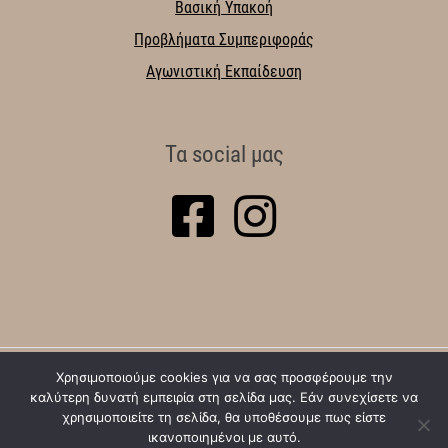
Βασική Υπακοή
Προβλήματα Συμπεριφοράς
Αγωνιστική Εκπαίδευση
Τα social μας
Χρησιμοποιούμε cookies για να σας προσφέρουμε την
Πολιτική Απορρήτου
Πολιτική Cookies
καλύτερη δυνατή εμπειρία στη σελίδα μας. Εάν συνεχίσετε να
χρησιμοποιείτε τη σελίδα, θα υποθέσουμε πως είστε
ικανοποιημένοι με αυτό.
© 2026
Trust Your Dog - Pet Shop - Εκπαίδευση σκύλων