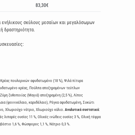
83,30€
α ενήλικους σκύλους μεσαίων και μεγαλόσωμων
ή δραστηριότητα.
συσκευασίες:
 Kρέας πουλερικών αφυδατωμένο (18 %), Ψιλά πίτυρα
Αφυδατωμένο κρέας, Πούλπα αποξηραμένων τεύτλων
Ζύμη ζυθοποιίας (Μαγιά) αποξηραμένη (2,5 %), Λίπος
λαια (φοινικέλαιο, καρυδέλαιο), Ρέγκα αφυδατωμένη, Συκώτι
ο, Χλωριούχο νάτριο, Χλωριούχο κάλιο.
Αναλυτικά συστατικά
:
ές λιπαρές ουσίες 11 %, Ολικές ινώδεις ουσίες 3 %, Ολική τέφρα
σβέστιο 1,6 %, Φώσφορος 1,1 %, Νάτριο 0,3 %.