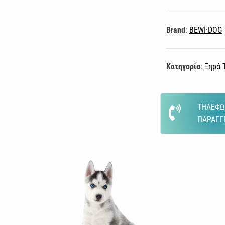
Brand
:
BEWI·DOG
Κατηγορία
:
Ξηρά 
ΤΗΛΕΦΩ
ΠΑΡΑΓΓ