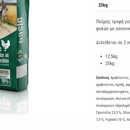
25kg
Πλήρης τροφή γι
φυλών με κανονικ
Διατίθεται σε 2 
12,5kg
25kg
Σύνθεση
: Αραβόσιτος,
αραβοσίτου, Κριθή, 
αποσακχαροποιημένη, 
πουλερικών, Φυτικά έ
πουλερικών υδρολυμέν
Πρωτεΐνη 23,5 %, Ολικ
7,5 %, Υγρασία 10 %, Α