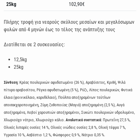
25kg
102,90€
Πλήρης τροφή για νεαρούς σκύλους μεσαίων και μεγαλόσωμων
φυλών από 4 μηνών έως το τέλος της ανάπτυξης τους
Διατίθεται σε 2 συσκευασίες:
12,5kg
25kg
Σύνθεση
: Kρέας πουλερικών αφυδατωμένο (26 %), Αραβόσιτος, Κριθή, Ψιλά
πίτυρα αραβοσίτου, Ρέγκα αφυδατωμένη (5 %), Ρύζι, Λίπος πουλερικών, Φυτικά
έλαια (φοινικέλαιο, καρυδέλαιο), Πούλπα αποξηραμένων τεύτλων
αποσακχαροποιημένη, Ζύμη ζυθοποιίας (Μαγιά) αποξηραμένη (2,5 %), Αυγά
αποξηραμένα, Λοβοί χαρουπιών αποξηραμένοι, Συκώτι πουλερικών υδρολυμένο,
Χλωριούχο νάτριο, Χλωριούχο κάλιο.
Αναλυτικά συστατικά
: Πρωτεΐνη 27,5 %,
Ολικές λιπαρές ουσίες 14 %, Ολικές ινώδεις ουσίες 2,8 %, Ολική τέφρα 7 %,
Υγρασία 10 %, Ασβέστιο 1,2 %, Φώσφορος 0,9 %, Νάτριο 0,35 %.