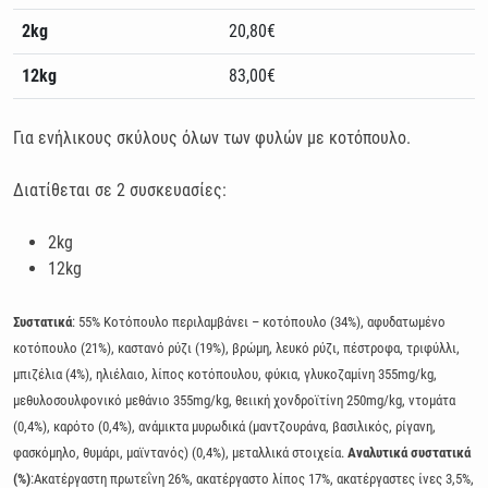
2kg
20,80€
12kg
83,00€
Για ενήλικους σκύλους όλων των φυλών με κοτόπουλο.
Διατίθεται σε 2 συσκευασίες:
2kg
12kg
Συστατικά
: 55% Κοτόπουλο περιλαμβάνει – κοτόπουλο (34%), αφυδατωμένο
κοτόπουλο (21%), καστανό ρύζι (19%), βρώμη, λευκό ρύζι, πέστροφα, τριφύλλι,
μπιζέλια (4%), ηλιέλαιο, λίπος κοτόπουλου, φύκια, γλυκοζαμίνη 355mg/kg,
μεθυλοσουλφονικό μεθάνιο 355mg/kg, θειική χονδροϊτίνη 250mg/kg, ντομάτα
(0,4%), καρότο (0,4%), ανάμικτα μυρωδικά (μαντζουράνα, βασιλικός, ρίγανη,
φασκόμηλο, θυμάρι, μαϊντανός) (0,4%), μεταλλικά στοιχεία.
Αναλυτικά συστατικά
(%)
:Ακατέργαστη πρωτεΐνη 26%, ακατέργαστο λίπος 17%, ακατέργαστες ίνες 3,5%,