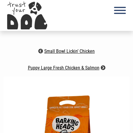
Skip
to
content
Small Bowl Lickin’ Chicken
Puppy Large Fresh Chicken & Salmon